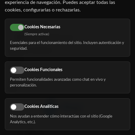
experiencia de navegación. Puedes aceptar todas las
cookies, configurarlas o rechazarlas.
91 345 06 26
616 113 103
Cookies Necesarias
(Siempre activas)
hola@mundomayor.com
Esenciales para el funcionamiento del sitio. Incluyen autenticación y
seguridad.
Buscador de residencias
Servicios
Eventos
Cookies Funcionales
Permiten funcionalidades avanzadas como chat en vivo y
Nosotros
personalización.
Blog
Cookies Analíticas
Nos ayudan a entender cómo interactúas con el sitio (Google
Síguenos
Analytics, etc.).