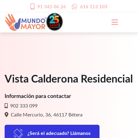
91 345 06 26
616 113 103
Vista Calderona Residencial
Información para contactar
902 333 099
Calle Mercurio, 36, 46117 Bétera
¿Será el adecuado? Llámanos