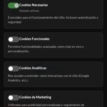
616 113 103
Cookies Necesarias
(Siempre activas)
hola@mundomayor.com
Esenciales para el funcionamiento del sitio. Incluyen autenticación y
seguridad.
Buscador de residencias
Servicios
Eventos
Cookies Funcionales
Permiten funcionalidades avanzadas como chat en vivo y
Nosotros
personalización.
Blog
Cookies Analíticas
Nos ayudan a entender cómo interactúas con el sitio (Google
Síguenos
Analytics, etc.).
Cookies de Marketing
Utilizadas para publicidad personalizada y seguimiento de