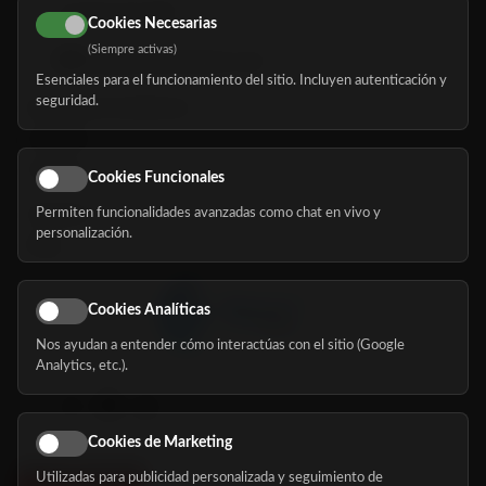
616 113 103
Cookies Necesarias
(Siempre activas)
hola@mundomayor.com
Esenciales para el funcionamiento del sitio. Incluyen autenticación y
seguridad.
Buscador de residencias
Servicios
Eventos
Cookies Funcionales
Permiten funcionalidades avanzadas como chat en vivo y
Nosotros
personalización.
Blog
Cookies Analíticas
Nos ayudan a entender cómo interactúas con el sitio (Google
Síguenos
Analytics, etc.).
Cookies de Marketing
Utilizadas para publicidad personalizada y seguimiento de