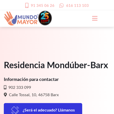
91 345 06 26
616 113 103
Residencia Mondúber-Barx
Información para contactar
902 333 099
Calle Tossal, 10, 46758 Barx
¿Será el adecuado? Llámanos