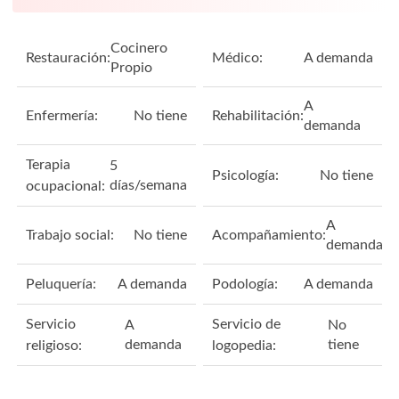
Cocinero
Restauración:
Médico:
A demanda
Propio
A
Enfermería:
No tiene
Rehabilitación:
demanda
Terapia
5
Psicología:
No tiene
días/semana
ocupacional:
A
Trabajo social:
No tiene
Acompañamiento:
demanda
Peluquería:
A demanda
Podología:
A demanda
Servicio
Servicio de
A
No
demanda
tiene
religioso:
logopedia: