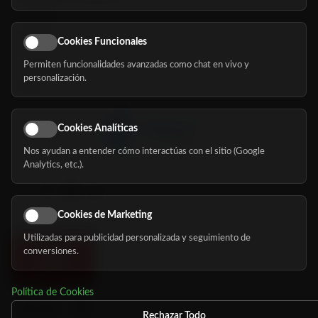
Servicios
Eventos
Cookies Funcionales
Permiten funcionalidades avanzadas como chat en vivo y
Nosotros
personalización.
Blog
Cookies Analíticas
Nos ayudan a entender cómo interactúas con el sitio (Google
Síguenos
Analytics, etc.).
Cookies de Marketing
Utilizadas para publicidad personalizada y seguimiento de
conversiones.
Política de Cookies
Rechazar Todo