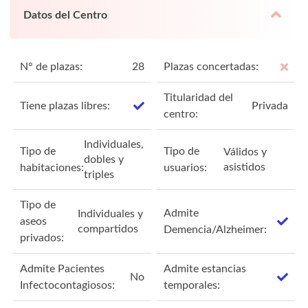
Datos del Centro
N° de plazas:
28
Plazas concertadas:
Titularidad del
Tiene plazas libres:
Privada
centro:
Individuales,
Tipo de
Tipo de
Válidos y
dobles y
asistidos
habitaciones:
usuarios:
triples
Tipo de
Admite
Individuales y
aseos
compartidos
Demencia/Alzheimer:
privados:
Admite Pacientes
Admite estancias
No
Infectocontagiosos:
temporales: