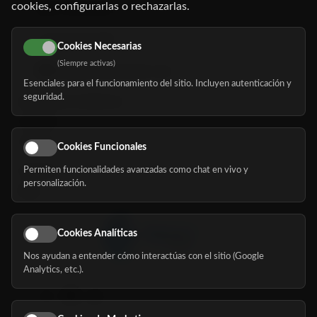
cookies, configurarlas o rechazarlas.
91 345 06 26
616 113 103
Cookies Necesarias
(Siempre activas)
hola@mundomayor.com
Esenciales para el funcionamiento del sitio. Incluyen autenticación y
seguridad.
Buscador de residencias
Servicios
Eventos
Cookies Funcionales
Permiten funcionalidades avanzadas como chat en vivo y
Nosotros
personalización.
Blog
Cookies Analíticas
Nos ayudan a entender cómo interactúas con el sitio (Google
Síguenos
Analytics, etc.).