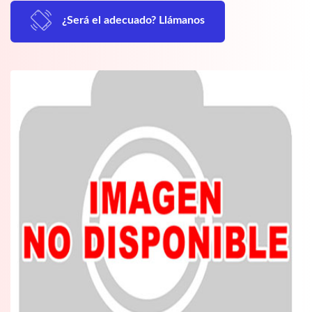
¿Será el adecuado? Llámanos