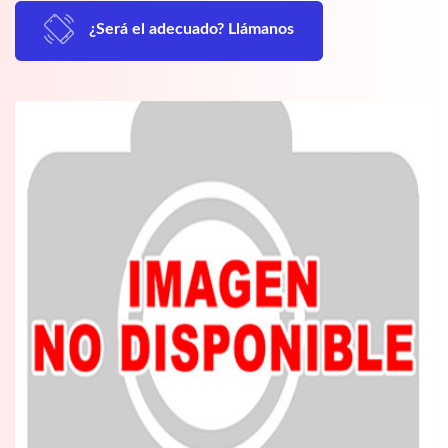
¿Será el adecuado? Llámanos