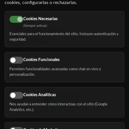
cookies, configurarlas o rechazarlas.
91 345 06 26
616 113 103
Cookies Necesarias
(Siempre activas)
hola@mundomayor.com
Esenciales para el funcionamiento del sitio. Incluyen autenticación y
seguridad.
Buscador de residencias
Servicios
Eventos
Cookies Funcionales
Permiten funcionalidades avanzadas como chat en vivo y
Nosotros
personalización.
Blog
Cookies Analíticas
Nos ayudan a entender cómo interactúas con el sitio (Google
Síguenos
Analytics, etc.).