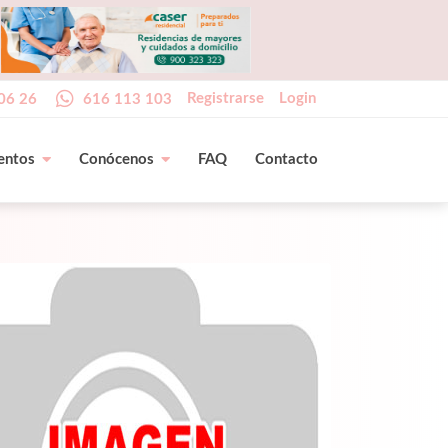
Registrarse
Login
06 26
616 113 103
entos
Conócenos
FAQ
Contacto