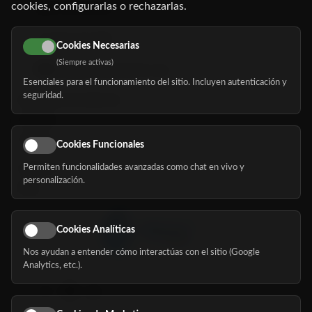
cookies, configurarlas o rechazarlas.
91 345 06 26
616 113 103
Cookies Necesarias
(Siempre activas)
hola@mundomayor.com
Esenciales para el funcionamiento del sitio. Incluyen autenticación y
seguridad.
Buscador de residencias
Servicios
Eventos
Cookies Funcionales
Permiten funcionalidades avanzadas como chat en vivo y
Nosotros
personalización.
Blog
Cookies Analíticas
Nos ayudan a entender cómo interactúas con el sitio (Google
Síguenos
Analytics, etc.).