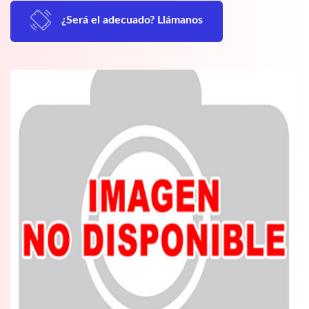
¿Será el adecuado? Llámanos