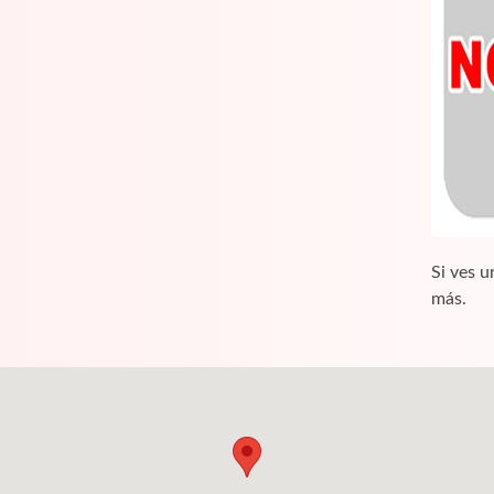
Si ves u
más.