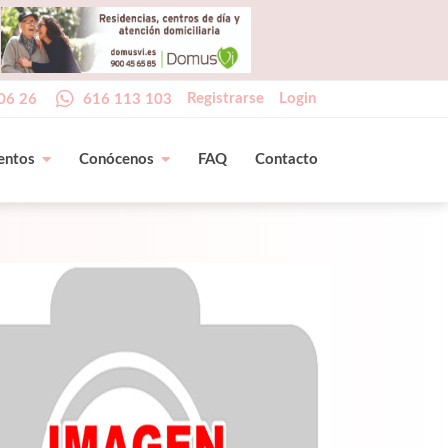
Registrarse
Login
06 26
616 113 103
entos
Conócenos
FAQ
Contacto