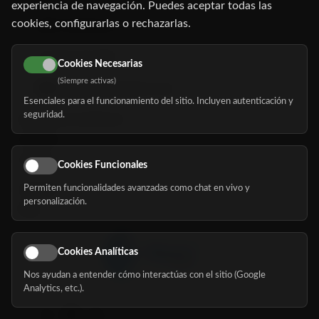
experiencia de navegación. Puedes aceptar todas las
cookies, configurarlas o rechazarlas.
91 345 06 26
616 113 103
Cookies Necesarias
(Siempre activas)
hola@mundomayor.com
Esenciales para el funcionamiento del sitio. Incluyen autenticación y
seguridad.
Buscador de residencias
Servicios
Eventos
Cookies Funcionales
Permiten funcionalidades avanzadas como chat en vivo y
Nosotros
personalización.
Blog
Cookies Analíticas
Nos ayudan a entender cómo interactúas con el sitio (Google
Síguenos
Analytics, etc.).