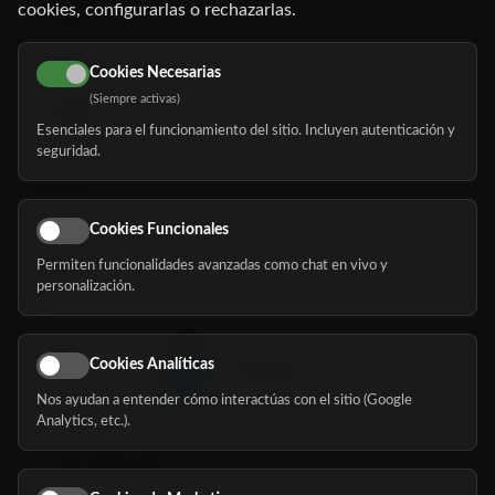
cookies, configurarlas o rechazarlas.
91 345 06 26
616 113 103
Cookies Necesarias
(Siempre activas)
hola@mundomayor.com
Esenciales para el funcionamiento del sitio. Incluyen autenticación y
seguridad.
Buscador de residencias
Servicios
Eventos
Cookies Funcionales
Permiten funcionalidades avanzadas como chat en vivo y
Nosotros
personalización.
Blog
Cookies Analíticas
Nos ayudan a entender cómo interactúas con el sitio (Google
Síguenos
Analytics, etc.).