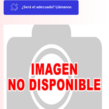
¿Será el adecuado? Llámanos