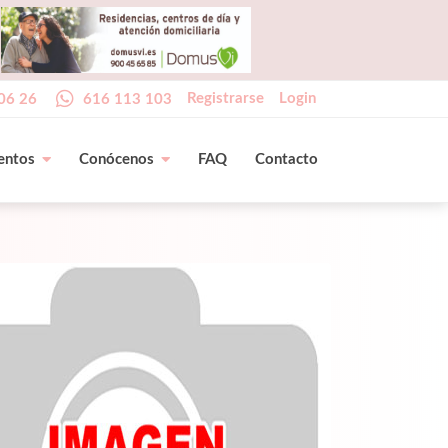
Registrarse
Login
06 26
616 113 103
entos
Conócenos
FAQ
Contacto