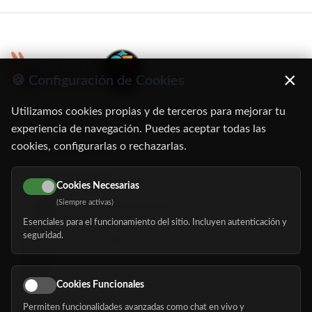
×
🍪 Configuración de Cookies
Utilizamos cookies propias y de terceros para mejorar tu
C/ Oruro, 11. 28016 Madrid
experiencia de navegación. Puedes aceptar todas las
cookies, configurarlas o rechazarlas.
91 345 06 26
616 113 103
Cookies Necesarias
(Siempre activas)
hola@mundomayor.com
Esenciales para el funcionamiento del sitio. Incluyen autenticación y
seguridad.
Buscador de residencias
Servicios
Eventos
Cookies Funcionales
Permiten funcionalidades avanzadas como chat en vivo y
Nosotros