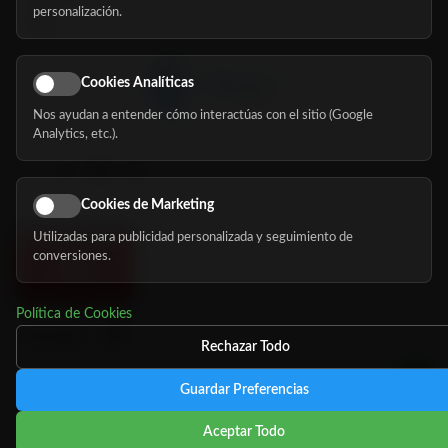
personalización.
Blog
Cookies Analíticas
Nos ayudan a entender cómo interactúas con el sitio (Google
Síguenos
Analytics, etc.).
Cookies de Marketing
Utilizadas para publicidad personalizada y seguimiento de
conversiones.
Política de Cookies
Rechazar Todo
Guardar Preferencias
©
Copyright 2026 MundoMayor
Aviso de privacidad
Aviso
Aceptar Todo
Legal
Política de cookies