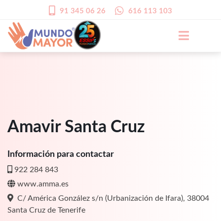
91 345 06 26
616 113 103
Amavir Santa Cruz
Información para contactar
922 284 843
www.amma.es
C/ América González s/n (Urbanización de Ifara), 38004
Santa Cruz de Tenerife