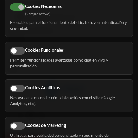
616 113 103
Cookies Necesarias
(Siempre activas)
hola@mundomayor.com
Esenciales para el funcionamiento del sitio. Incluyen autenticación y
seguridad.
Buscador de residencias
Servicios
Eventos
Cookies Funcionales
Permiten funcionalidades avanzadas como chat en vivo y
Nosotros
personalización.
Blog
Cookies Analíticas
Nos ayudan a entender cómo interactúas con el sitio (Google
Síguenos
Analytics, etc.).
Cookies de Marketing
Utilizadas para publicidad personalizada y seguimiento de