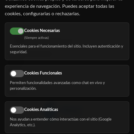
C/ Oruro, 11. 28016 Madrid
experiencia de navegación. Puedes aceptar todas las
cookies, configurarlas o rechazarlas.
91 345 06 26
616 113 103
Cookies Necesarias
(Siempre activas)
hola@mundomayor.com
Esenciales para el funcionamiento del sitio. Incluyen autenticación y
seguridad.
Buscador de residencias
Servicios
Eventos
Cookies Funcionales
Permiten funcionalidades avanzadas como chat en vivo y
Nosotros
personalización.
Blog
Cookies Analíticas
Nos ayudan a entender cómo interactúas con el sitio (Google
Síguenos
Analytics, etc.).