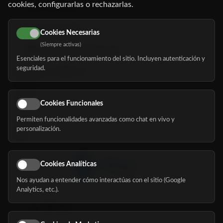
cookies, configurarlas o rechazarlas.
91 345 06 26
616 113 103
Cookies Necesarias
(Siempre activas)
hola@mundomayor.com
Esenciales para el funcionamiento del sitio. Incluyen autenticación y
seguridad.
Buscador de residencias
Servicios
Eventos
Cookies Funcionales
Permiten funcionalidades avanzadas como chat en vivo y
Nosotros
personalización.
Blog
Cookies Analíticas
Nos ayudan a entender cómo interactúas con el sitio (Google
Síguenos
Analytics, etc.).