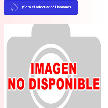
¿Será el adecuado? Llámanos