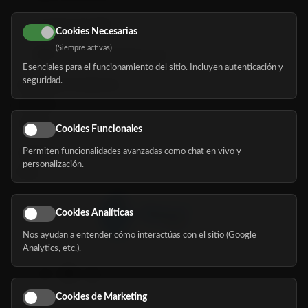
616 113 103
Cookies Necesarias
(Siempre activas)
hola@mundomayor.com
Esenciales para el funcionamiento del sitio. Incluyen autenticación y
seguridad.
Buscador de residencias
Servicios
Eventos
Cookies Funcionales
Permiten funcionalidades avanzadas como chat en vivo y
Nosotros
personalización.
Blog
Cookies Analíticas
Nos ayudan a entender cómo interactúas con el sitio (Google
Síguenos
Analytics, etc.).
Cookies de Marketing