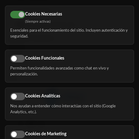
616 113 103
Cookies Necesarias
(Siempre activas)
hola@mundomayor.com
Esenciales para el funcionamiento del sitio. Incluyen autenticación y
seguridad.
Buscador de residencias
Servicios
Eventos
Cookies Funcionales
Permiten funcionalidades avanzadas como chat en vivo y
Nosotros
personalización.
Blog
Cookies Analíticas
Nos ayudan a entender cómo interactúas con el sitio (Google
Síguenos
Analytics, etc.).
Cookies de Marketing