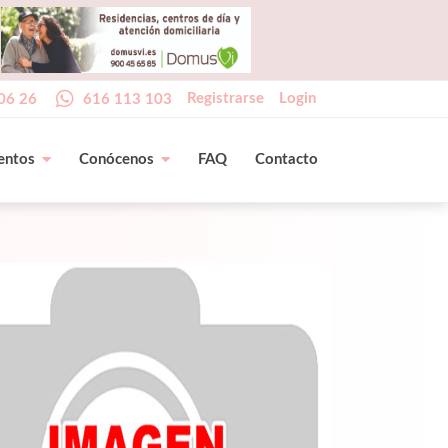
Registrarse
Login
06 26
616 113 103
entos
Conócenos
FAQ
Contacto