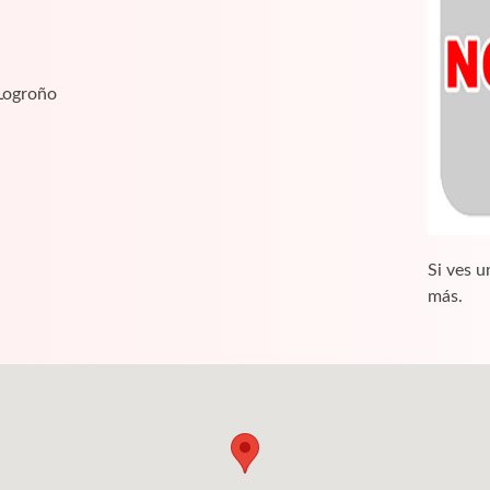
 Logroño
Si ves u
más.