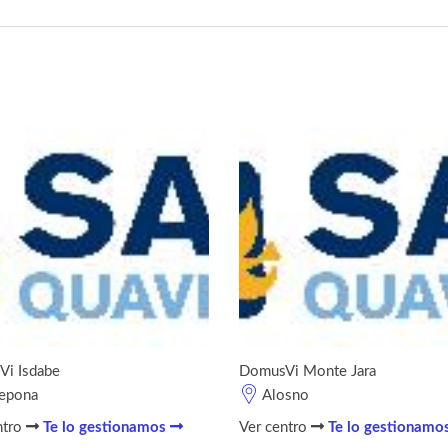
i Isdabe
DomusVi Monte Jara
epona
Alosno
ntro
Te lo gestionamos
Ver centro
Te lo gestionamo