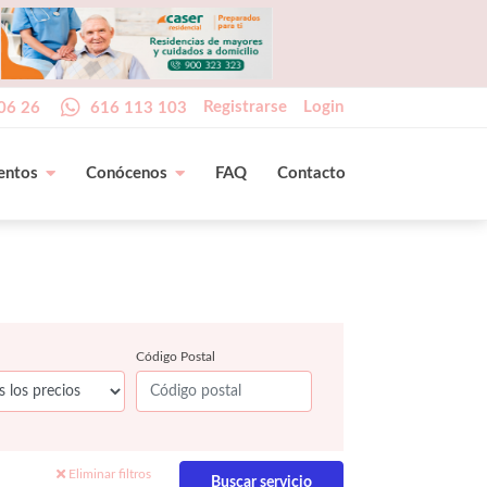
Registrarse
Login
06 26
616 113 103
entos
Conócenos
FAQ
Contacto
Código Postal
Eliminar filtros