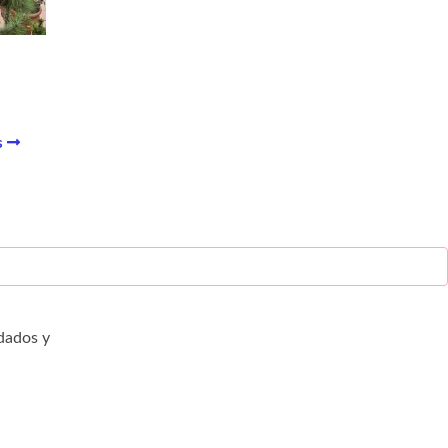
s
dados y