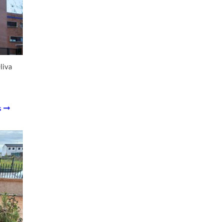
liva
s