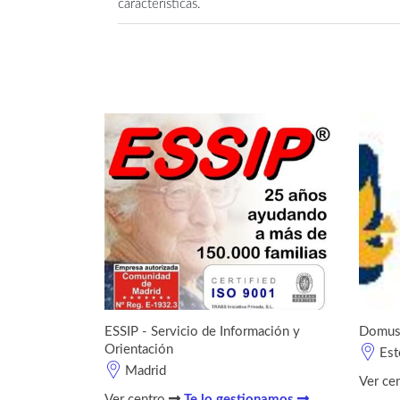
características.
ESSIP - Servicio de Información y
DomusV
Orientación
Est
Madrid
Ver ce
Ver centro
Te lo gestionamos