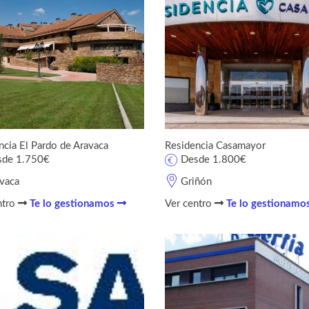
ncia El Pardo de Aravaca
Residencia Casamayor
sde 1.750€
Desde 1.800€
vaca
Griñón
ntro
Te lo gestionamos
Ver centro
Te lo gestionamo