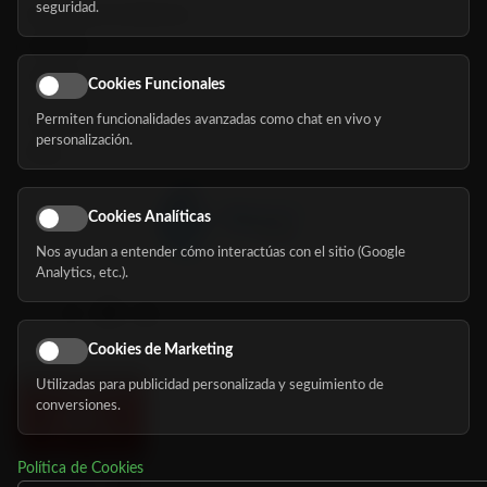
seguridad.
Buscador de residencias
Servicios
Eventos
Cookies Funcionales
Permiten funcionalidades avanzadas como chat en vivo y
Nosotros
personalización.
Blog
Cookies Analíticas
Nos ayudan a entender cómo interactúas con el sitio (Google
Síguenos
Analytics, etc.).
Cookies de Marketing
Utilizadas para publicidad personalizada y seguimiento de
conversiones.
Política de Cookies