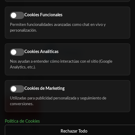
Servicios
Eventos
Cookies Funcionales
Permiten funcionalidades avanzadas como chat en vivo y
Nosotros
personalización.
Blog
Cookies Analíticas
Nos ayudan a entender cómo interactúas con el sitio (Google
Síguenos
Analytics, etc.).
Cookies de Marketing
Utilizadas para publicidad personalizada y seguimiento de
conversiones.
Política de Cookies
Rechazar Todo