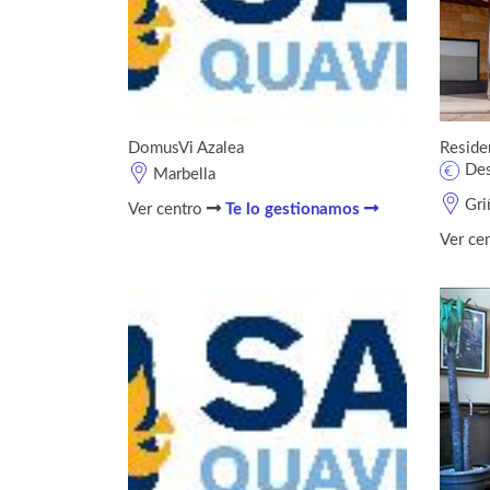
DomusVi Azalea
Reside
De
Marbella
Gri
Ver centro
Te lo gestionamos
Ver ce