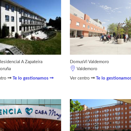
Residencial A Zapateira
DomusVi Valdemoro
oruña
Valdemoro
ntro
Te lo gestionamos
Ver centro
Te lo gestionamo