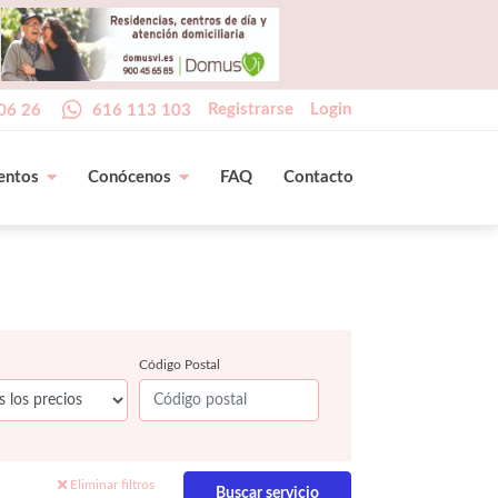
Registrarse
Login
06 26
616 113 103
entos
Conócenos
FAQ
Contacto
Código Postal
Eliminar filtros