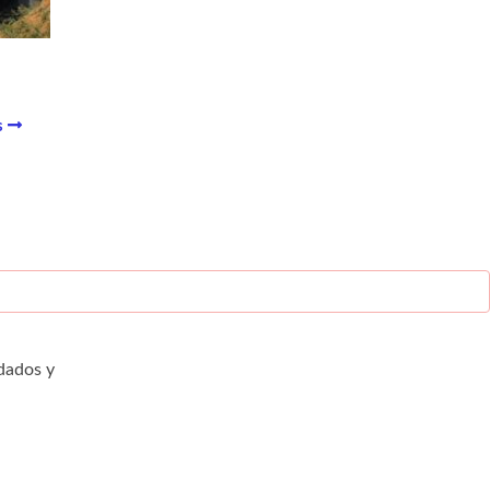
s
dados y