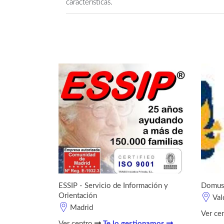
características.
ESSIP - Servicio de Información y
Domus
Orientación
Val
Madrid
Ver ce
Ver centro
Te lo gestionamos