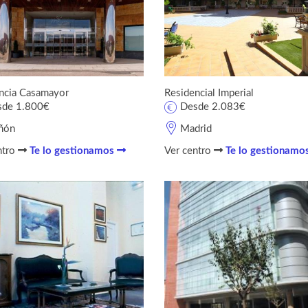
ncia Casamayor
Residencial Imperial
sde 1.800€
Desde 2.083€
ñón
Madrid
ntro
Te lo gestionamos
Ver centro
Te lo gestionamo