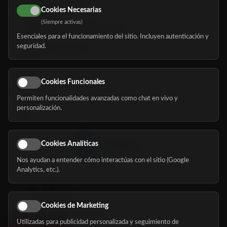
616 113 103
Cookies Necesarias
(Siempre activas)
hola@mundomayor.com
Esenciales para el funcionamiento del sitio. Incluyen autenticación y
seguridad.
Buscador de residencias
Servicios
Eventos
Cookies Funcionales
Permiten funcionalidades avanzadas como chat en vivo y
Nosotros
personalización.
Blog
Cookies Analíticas
Nos ayudan a entender cómo interactúas con el sitio (Google
Síguenos
Analytics, etc.).
Cookies de Marketing
Utilizadas para publicidad personalizada y seguimiento de