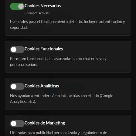
616 113 103
Cookies Necesarias
(Siempre activas)
hola@mundomayor.com
Esenciales para el funcionamiento del sitio. Incluyen autenticación y
seguridad.
Buscador de residencias
Servicios
Eventos
Cookies Funcionales
Permiten funcionalidades avanzadas como chat en vivo y
Nosotros
personalización.
Blog
Cookies Analíticas
Nos ayudan a entender cómo interactúas con el sitio (Google
Síguenos
Analytics, etc.).
Cookies de Marketing
Utilizadas para publicidad personalizada y seguimiento de