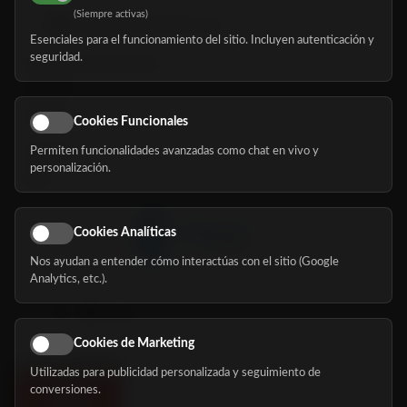
(Siempre activas)
hola@mundomayor.com
Esenciales para el funcionamiento del sitio. Incluyen autenticación y
seguridad.
Buscador de residencias
Servicios
Eventos
Cookies Funcionales
Permiten funcionalidades avanzadas como chat en vivo y
Nosotros
personalización.
Blog
Cookies Analíticas
Nos ayudan a entender cómo interactúas con el sitio (Google
Síguenos
Analytics, etc.).
Cookies de Marketing
Utilizadas para publicidad personalizada y seguimiento de
conversiones.