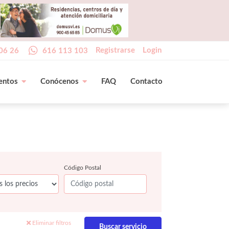
Registrarse
Login
06 26
616 113 103
entos
Conócenos
FAQ
Contacto
Código Postal
Eliminar filtros