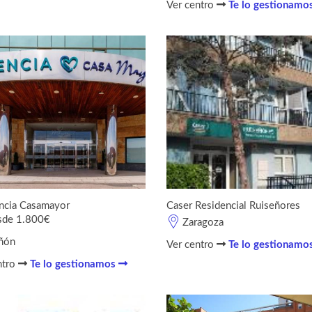
Ver centro
Te lo gestionamo
ncia Casamayor
Caser Residencial Ruiseñores
sde 1.800€
Zaragoza
ñón
Ver centro
Te lo gestionamo
ntro
Te lo gestionamos