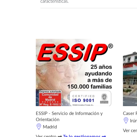
características.
ESSIP - Servicio de Información y
Caser 
Orientación
Irú
Madrid
Ver ce
Ver centro
Te lo gestionamos