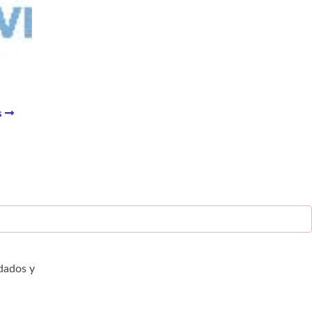
s
dados y