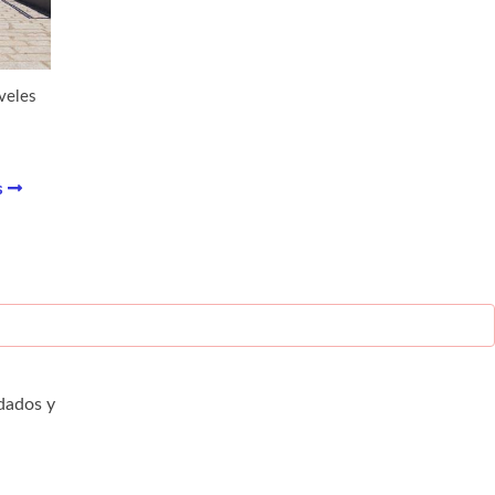
veles
s
dados y