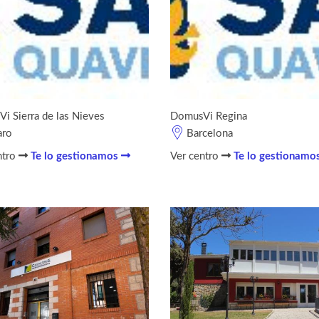
i Sierra de las Nieves
DomusVi Regina
aro
Barcelona
ntro
Te lo gestionamos
Ver centro
Te lo gestionamo