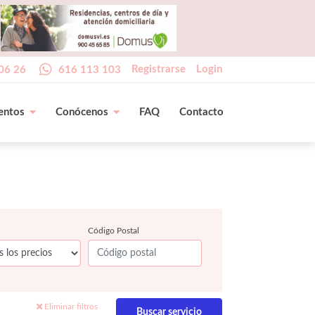
Registrarse
Login
06 26
616 113 103
entos
Conócenos
FAQ
Contacto
Código Postal
Eliminar filtros