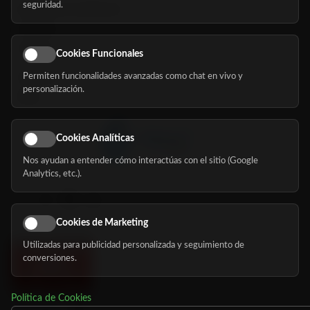
seguridad.
Buscador de residencias
Servicios
Eventos
Cookies Funcionales
Permiten funcionalidades avanzadas como chat en vivo y
Nosotros
personalización.
Blog
Cookies Analíticas
Nos ayudan a entender cómo interactúas con el sitio (Google
Síguenos
Analytics, etc.).
Cookies de Marketing
Utilizadas para publicidad personalizada y seguimiento de
conversiones.
Política de Cookies