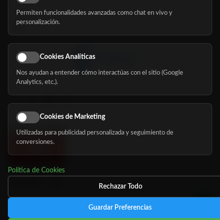
Permiten funcionalidades avanzadas como chat en vivo y
Nosotros
personalización.
Blog
Cookies Analíticas
Nos ayudan a entender cómo interactúas con el sitio (Google
Síguenos
Analytics, etc.).
Cookies de Marketing
Utilizadas para publicidad personalizada y seguimiento de
conversiones.
Política de Cookies
Rechazar Todo
Guardar Preferencias