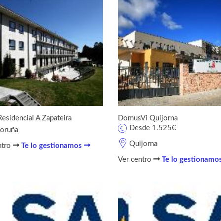
Residencial A Zapateira
DomusVi Quijorna
Desde 1.525€
oruña
Quijorna
ntro
Te lo gestionamos
Ver centro
Te lo gestionamo