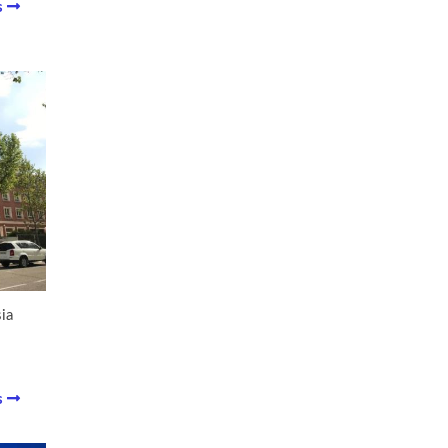
s
ia
s