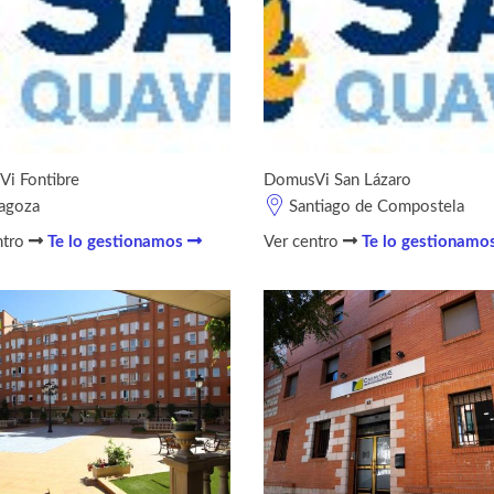
i Fontibre
DomusVi San Lázaro
agoza
Santiago de Compostela
ntro
Te lo gestionamos
Ver centro
Te lo gestionamo