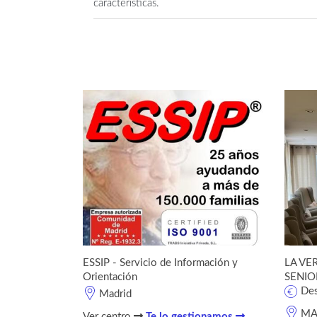
características.
ESSIP - Servicio de Información y
LA VE
Orientación
SENI
De
Madrid
MA
Ver centro
Te lo gestionamos