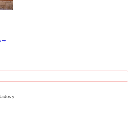
s
dados y