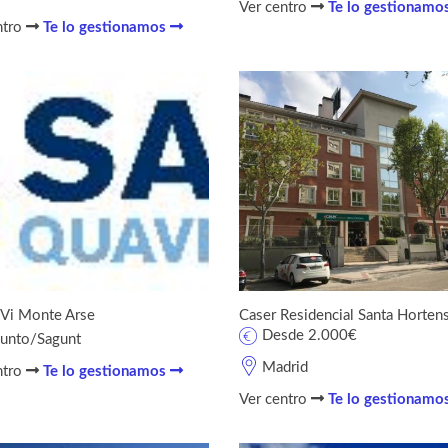
Ver centro
Te lo gestionamo
ntro
Te lo gestionamos
Vi Monte Arse
Caser Residencial Santa Hortens
Desde 2.000€
unto/Sagunt
Madrid
ntro
Te lo gestionamos
Ver centro
Te lo gestionamo