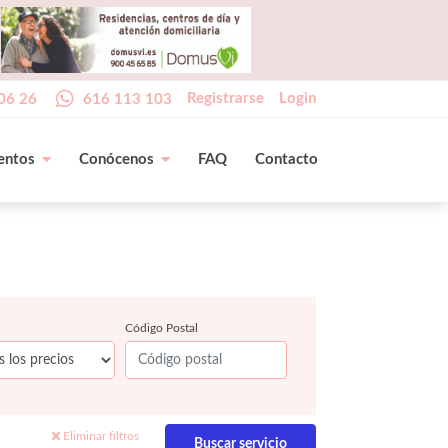
Registrarse
Login
06 26
616 113 103
entos
Conócenos
FAQ
Contacto
Código Postal
Eliminar filtros