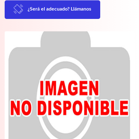
¿Será el adecuado? Llámanos