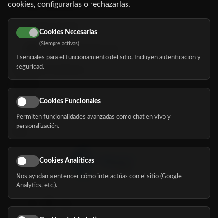
cookies, configurarlas o rechazarlas.
91 345 06 26
616 113 103
Cookies Necesarias
(Siempre activas)
hola@mundomayor.com
Esenciales para el funcionamiento del sitio. Incluyen autenticación y
seguridad.
Buscador de residencias
Servicios
Eventos
Cookies Funcionales
Permiten funcionalidades avanzadas como chat en vivo y
Nosotros
personalización.
Blog
Cookies Analíticas
Nos ayudan a entender cómo interactúas con el sitio (Google
Síguenos
Analytics, etc.).