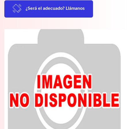
¿Será el adecuado? Llámanos