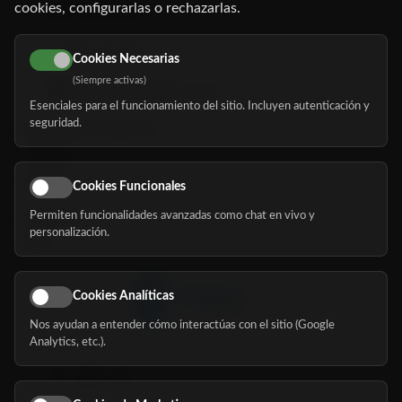
cookies, configurarlas o rechazarlas.
91 345 06 26
616 113 103
Cookies Necesarias
(Siempre activas)
hola@mundomayor.com
Esenciales para el funcionamiento del sitio. Incluyen autenticación y
seguridad.
Buscador de residencias
Servicios
Eventos
Cookies Funcionales
Permiten funcionalidades avanzadas como chat en vivo y
Nosotros
personalización.
Blog
Cookies Analíticas
Nos ayudan a entender cómo interactúas con el sitio (Google
Síguenos
Analytics, etc.).