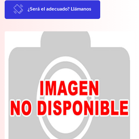
¿Será el adecuado? Llámanos