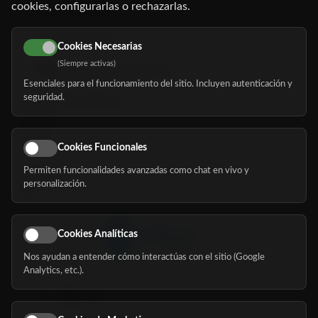
cookies, configurarlas o rechazarlas.
91 345 06 26
616 113 103
Cookies Necesarias
(Siempre activas)
hola@mundomayor.com
Esenciales para el funcionamiento del sitio. Incluyen autenticación y
seguridad.
Buscador de residencias
Servicios
Eventos
Cookies Funcionales
Permiten funcionalidades avanzadas como chat en vivo y
Nosotros
personalización.
Blog
Cookies Analíticas
Nos ayudan a entender cómo interactúas con el sitio (Google
Síguenos
Analytics, etc.).