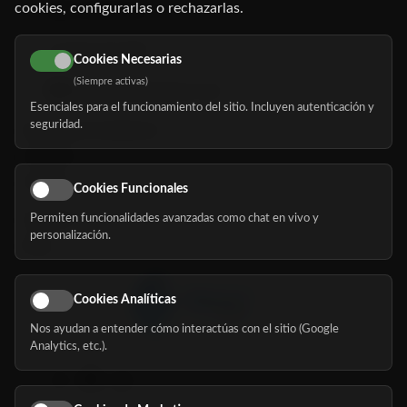
cookies, configurarlas o rechazarlas.
91 345 06 26
616 113 103
Cookies Necesarias
(Siempre activas)
hola@mundomayor.com
Esenciales para el funcionamiento del sitio. Incluyen autenticación y
seguridad.
Buscador de residencias
Servicios
Eventos
Cookies Funcionales
Permiten funcionalidades avanzadas como chat en vivo y
Nosotros
personalización.
Blog
Cookies Analíticas
Nos ayudan a entender cómo interactúas con el sitio (Google
Síguenos
Analytics, etc.).