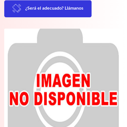
¿Será el adecuado? Llámanos