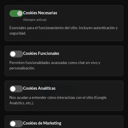
616 113 103
Cookies Necesarias
(Siempre activas)
hola@mundomayor.com
Esenciales para el funcionamiento del sitio. Incluyen autenticación y
seguridad.
Buscador de residencias
Servicios
Eventos
Cookies Funcionales
Permiten funcionalidades avanzadas como chat en vivo y
Nosotros
personalización.
Blog
Cookies Analíticas
Nos ayudan a entender cómo interactúas con el sitio (Google
Síguenos
Analytics, etc.).
Cookies de Marketing