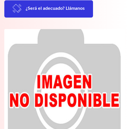
¿Será el adecuado? Llámanos