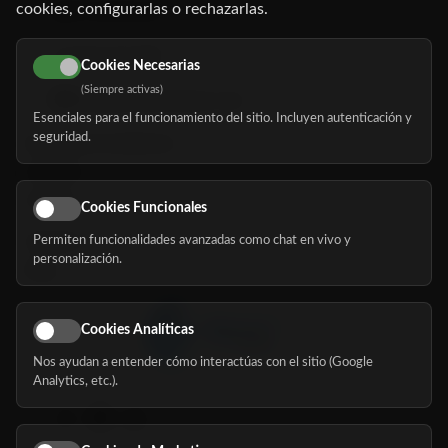
cookies, configurarlas o rechazarlas.
91 345 06 26
616 113 103
Cookies Necesarias
(Siempre activas)
hola@mundomayor.com
Esenciales para el funcionamiento del sitio. Incluyen autenticación y
seguridad.
Buscador de residencias
Servicios
Eventos
Cookies Funcionales
Permiten funcionalidades avanzadas como chat en vivo y
Nosotros
personalización.
Blog
Cookies Analíticas
Nos ayudan a entender cómo interactúas con el sitio (Google
Síguenos
Analytics, etc.).