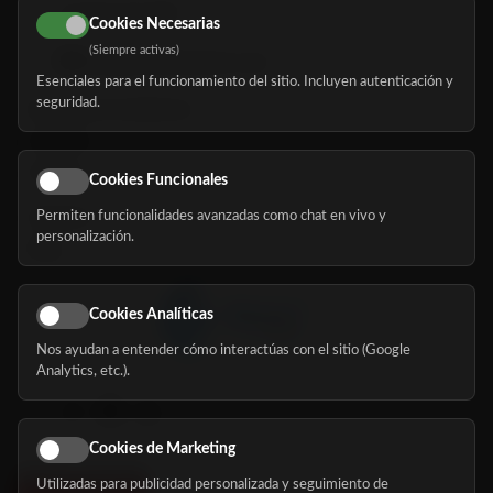
616 113 103
Cookies Necesarias
(Siempre activas)
hola@mundomayor.com
Esenciales para el funcionamiento del sitio. Incluyen autenticación y
seguridad.
Buscador de residencias
Servicios
Eventos
Cookies Funcionales
Permiten funcionalidades avanzadas como chat en vivo y
Nosotros
personalización.
Blog
Cookies Analíticas
Nos ayudan a entender cómo interactúas con el sitio (Google
Síguenos
Analytics, etc.).
Cookies de Marketing
Utilizadas para publicidad personalizada y seguimiento de