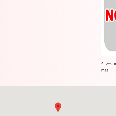
Si ves u
más.