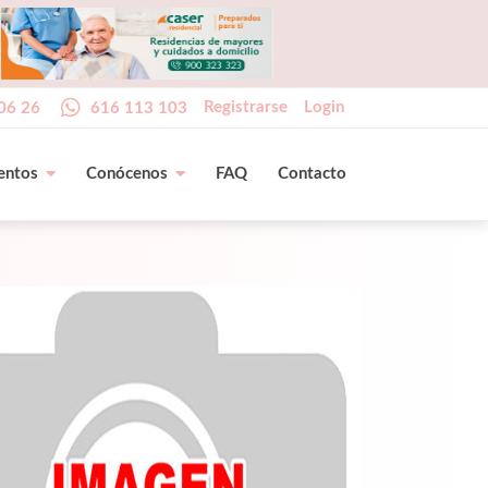
Registrarse
Login
06 26
616 113 103
entos
Conócenos
FAQ
Contacto