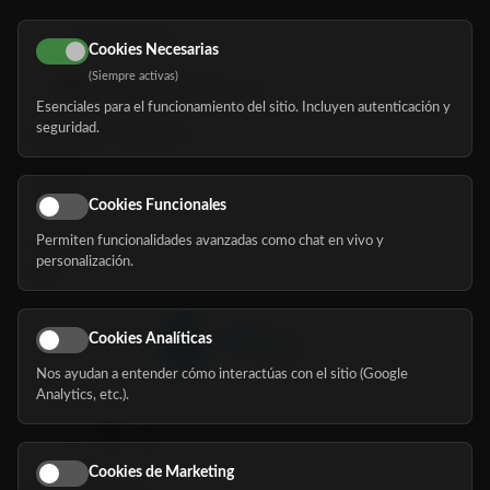
616 113 103
Cookies Necesarias
(Siempre activas)
hola@mundomayor.com
Esenciales para el funcionamiento del sitio. Incluyen autenticación y
seguridad.
Buscador de residencias
Servicios
Eventos
Cookies Funcionales
Permiten funcionalidades avanzadas como chat en vivo y
Nosotros
personalización.
Blog
Cookies Analíticas
Nos ayudan a entender cómo interactúas con el sitio (Google
Síguenos
Analytics, etc.).
Cookies de Marketing