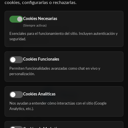
cookies, configurarlas o rechazarlas.
91 345 06 26
616 113 103
Cookies Necesarias
(Siempre activas)
hola@mundomayor.com
Esenciales para el funcionamiento del sitio. Incluyen autenticación y
seguridad.
Buscador de residencias
Servicios
Eventos
Cookies Funcionales
Permiten funcionalidades avanzadas como chat en vivo y
Nosotros
personalización.
Blog
Cookies Analíticas
Nos ayudan a entender cómo interactúas con el sitio (Google
Síguenos
Analytics, etc.).