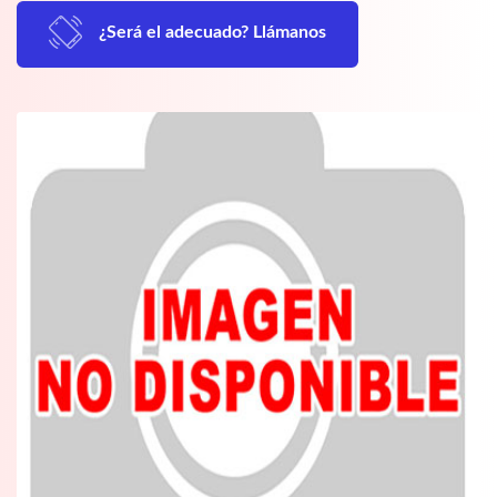
¿Será el adecuado? Llámanos