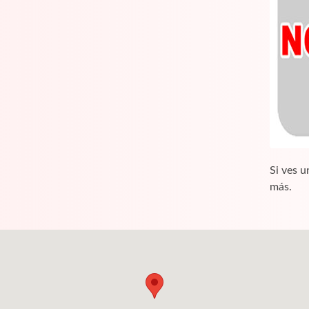
Si ves u
más.