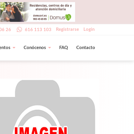
Registrarse
Login
06 26
616 113 103
entos
Conócenos
FAQ
Contacto