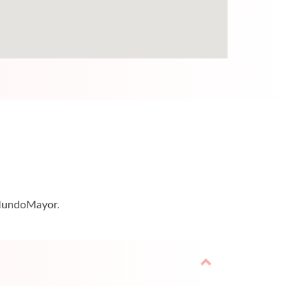
 MundoMayor.