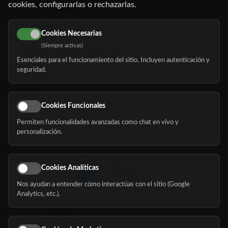
cookies, configurarlas o rechazarlas.
91 345 06 26
616 113 103
Cookies Necesarias
(Siempre activas)
hola@mundomayor.com
Esenciales para el funcionamiento del sitio. Incluyen autenticación y
seguridad.
Buscador de residencias
Servicios
Eventos
Cookies Funcionales
Permiten funcionalidades avanzadas como chat en vivo y
Nosotros
personalización.
Blog
Cookies Analíticas
Nos ayudan a entender cómo interactúas con el sitio (Google
Síguenos
Analytics, etc.).