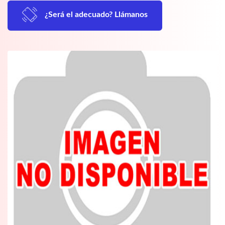
¿Será el adecuado? Llámanos