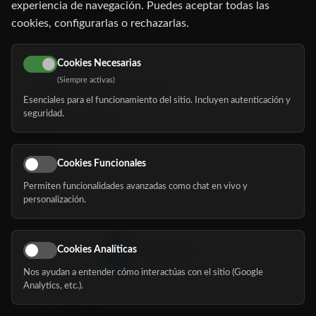
experiencia de navegación. Puedes aceptar todas las
cookies, configurarlas o rechazarlas.
91 345 06 26
616 113 103
Cookies Necesarias
(Siempre activas)
hola@mundomayor.com
Esenciales para el funcionamiento del sitio. Incluyen autenticación y
seguridad.
Buscador de residencias
Servicios
Eventos
Cookies Funcionales
Permiten funcionalidades avanzadas como chat en vivo y
Nosotros
personalización.
Blog
Cookies Analíticas
Nos ayudan a entender cómo interactúas con el sitio (Google
Síguenos
Analytics, etc.).