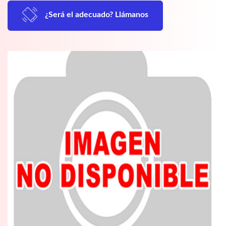
¿Será el adecuado? Llámanos