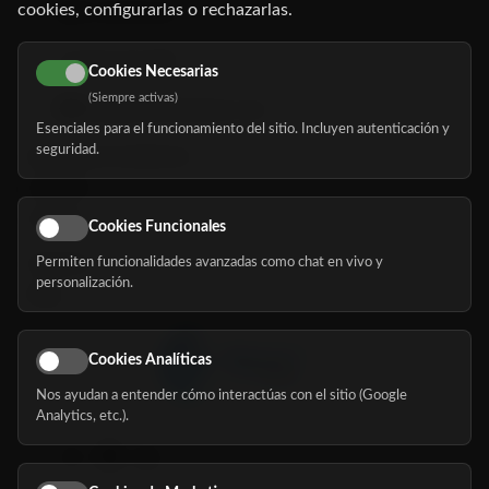
cookies, configurarlas o rechazarlas.
91 345 06 26
616 113 103
Cookies Necesarias
(Siempre activas)
hola@mundomayor.com
Esenciales para el funcionamiento del sitio. Incluyen autenticación y
seguridad.
Buscador de residencias
Servicios
Eventos
Cookies Funcionales
Permiten funcionalidades avanzadas como chat en vivo y
Nosotros
personalización.
Blog
Cookies Analíticas
Nos ayudan a entender cómo interactúas con el sitio (Google
Síguenos
Analytics, etc.).