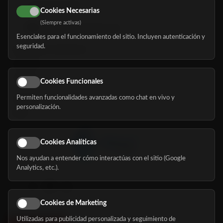
616 113 103
Cookies Necesarias
(Siempre activas)
hola@mundomayor.com
Esenciales para el funcionamiento del sitio. Incluyen autenticación y
seguridad.
Buscador de residencias
Servicios
Eventos
Cookies Funcionales
Permiten funcionalidades avanzadas como chat en vivo y
Nosotros
personalización.
Blog
Cookies Analíticas
Nos ayudan a entender cómo interactúas con el sitio (Google
Síguenos
Analytics, etc.).
Cookies de Marketing
Utilizadas para publicidad personalizada y seguimiento de