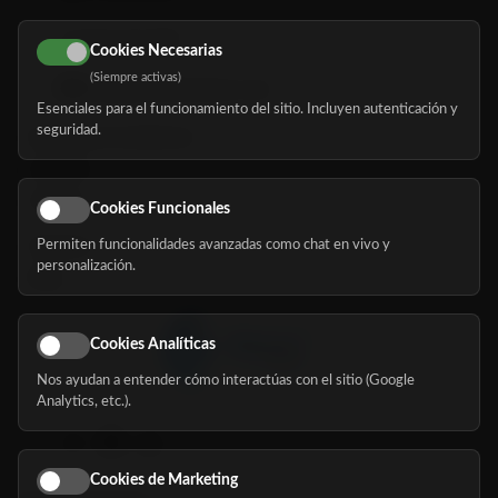
616 113 103
Cookies Necesarias
(Siempre activas)
hola@mundomayor.com
Esenciales para el funcionamiento del sitio. Incluyen autenticación y
seguridad.
Buscador de residencias
Servicios
Eventos
Cookies Funcionales
Permiten funcionalidades avanzadas como chat en vivo y
Nosotros
personalización.
Blog
Cookies Analíticas
Nos ayudan a entender cómo interactúas con el sitio (Google
Síguenos
Analytics, etc.).
Cookies de Marketing