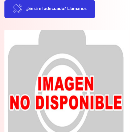
¿Será el adecuado? Llámanos