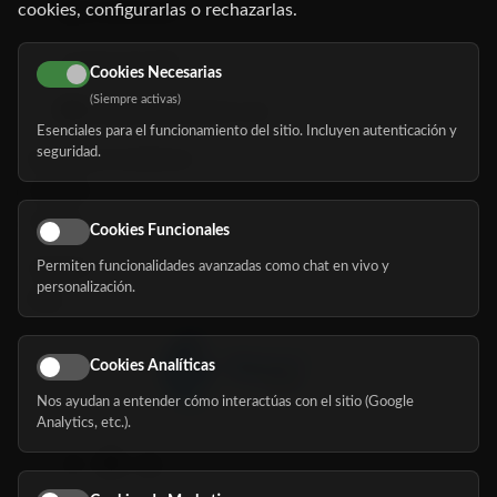
cookies, configurarlas o rechazarlas.
91 345 06 26
616 113 103
Cookies Necesarias
(Siempre activas)
hola@mundomayor.com
Esenciales para el funcionamiento del sitio. Incluyen autenticación y
seguridad.
Buscador de residencias
Servicios
Eventos
Cookies Funcionales
Permiten funcionalidades avanzadas como chat en vivo y
Nosotros
personalización.
Blog
Cookies Analíticas
Nos ayudan a entender cómo interactúas con el sitio (Google
Síguenos
Analytics, etc.).