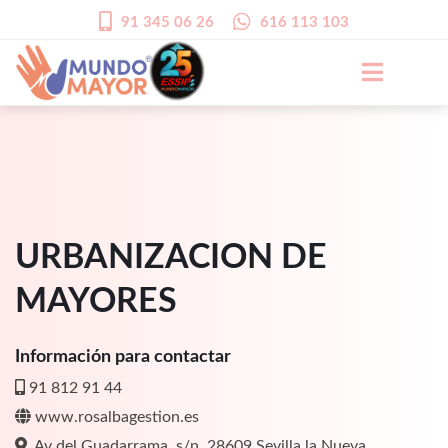
91 345 06 26
616 113 103
URBANIZACION DE
MAYORES
Información para contactar
91 812 91 44
www.rosalbagestion.es
Av del Guadarrama, s/n, 28609 Sevilla la Nueva