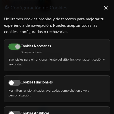
×
🍪 Configuración de Cookies
Utilizamos cookies propias y de terceros para mejorar tu
C/ Oruro, 11. 28016 Madrid
experiencia de navegación. Puedes aceptar todas las
cookies, configurarlas o rechazarlas.
91 345 06 26
616 113 103
Cookies Necesarias
(Siempre activas)
hola@mundomayor.com
Esenciales para el funcionamiento del sitio. Incluyen autenticación y
seguridad.
Buscador de residencias
Servicios
Eventos
Cookies Funcionales
Permiten funcionalidades avanzadas como chat en vivo y
Nosotros
personalización.
Blog
Cookies Analíticas