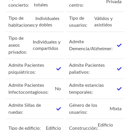
Privada
totales
concierto:
centro:
Tipo de
Tipo de
Individuales
Válidos y
y dobles
asistidos
habitaciones:
usuarios:
Tipo de
Admite
Individuales y
aseos
compartidos
Demencia/Alzheimer:
privados:
Admite Pacientes
Admite Pacientes
psiquiátricos:
paliativos:
Admite Pacientes
Admite estancias
No
Infectocontagiosos:
temporales:
Admite Sillas de
Género de los
Mixta
ruedas:
usuarios:
Edificio
Tipo de edificio:
Edificio
Construcción: