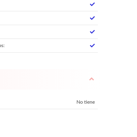
os:
No tiene