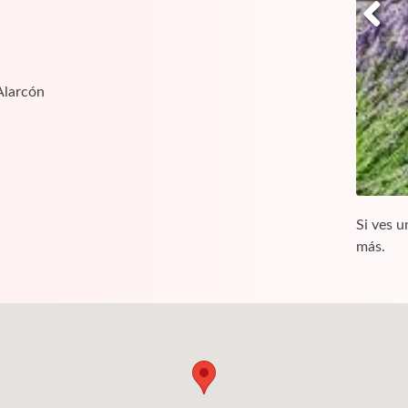
Alarcón
Si ves u
más.