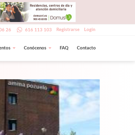
Registrarse
Login
06 26
616 113 103
entos
Conócenos
FAQ
Contacto